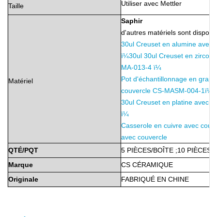
Utiliser avec Mettler
Taille
Saphir
d'autres matériels sont disponib
30ul Creuset en alumine avec
ï¼
30ul 30ul Creuset en zircon
MA-013-4 ï¼
Pot d'échantillonnage en graph
Matériel
couvercle CS-MASM-004-1ï¼
30ul Creuset en platine avec 
ï¼
Casserole en cuivre avec couve
avec couvercle
QTÉ/PQT
5 PIÈCES/BOÎTE
;
10 PIÈCES/
Marque
CS
CÉRAMIQUE
Originale
FABRIQUÉ
EN
CHINE