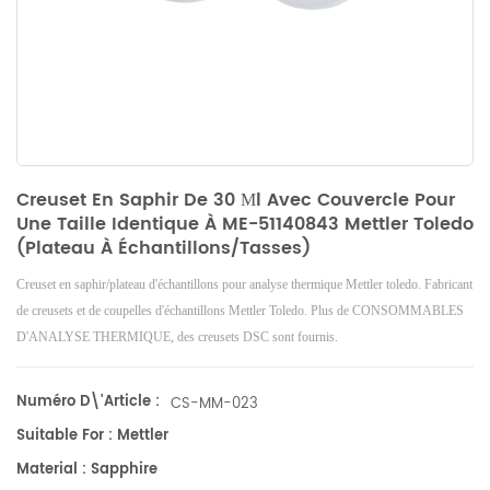
Creuset En Saphir De 30 Μl Avec Couvercle Pour
Une Taille Identique À ME-51140843 Mettler Toledo
(plateau À Échantillons/tasses)
Creuset en saphir/plateau d'échantillons pour analyse thermique Mettler toledo. Fabricant
de creusets et de coupelles d'échantillons Mettler Toledo. Plus de CONSOMMABLES
D'ANALYSE THERMIQUE, des creusets DSC sont fournis.
Numéro D\'article :
CS-MM-023
Suitable For : Mettler
Material : Sapphire