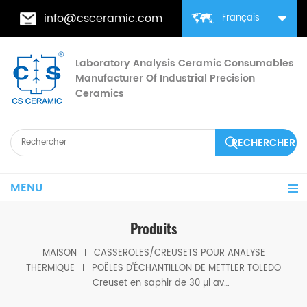
info@csceramic.com
Français
Laboratory Analysis Ceramic Consumables
Manufacturer Of Industrial Precision
Ceramics
MENU
Produits
MAISON
CASSEROLES/CREUSETS POUR ANALYSE
THERMIQUE
POÊLES D'ÉCHANTILLON DE METTLER TOLEDO
Creuset en saphir de 30 µl avec couvercle pour une taille identique à ME-51140843 Mettler toledo (plateau à échantillons/tasses)