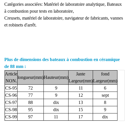
Catégories associées: Matériel de laboratoire analytique, Bateaux
à combustion pour tests en laboratoire,
Creusets,
matériel
de laboratoire, navigateur de fabricants, vannes
et robinets d'arrêt.
Plus de dimensions des
bateaux à combustion en céramique
de 88 mm
:
Article
Jante
fond
longueur(mm)
Hauteur(mm)
NON.
Largeur(mm)
Largeur(mm)
CS-95
72
9
11
6
CS-96
77
9
12
sept
CS-97
88
dix
13
8
CS-98
95
dix
15
9
CS-99
97
11
17
dix