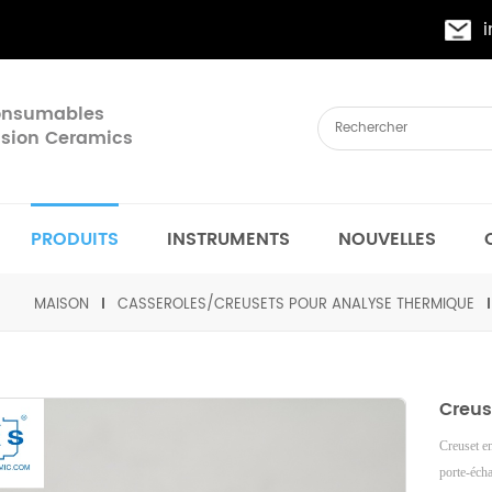
Consumables
cision Ceramics
PRODUITS
INSTRUMENTS
NOUVELLES
MAISON
CASSEROLES/CREUSETS POUR ANALYSE THERMIQUE
Creus
Creuset e
porte-écha