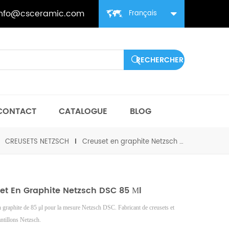
info@csceramic.com
Français
CONTACT
CATALOGUE
BLOG
CREUSETS NETZSCH
Creuset en graphite Netzsch DSC 85 μl
et En Graphite Netzsch DSC 85 Μl
n
graphite de 85 μl pour la mesure Netzsch DSC. Fabricant de creusets et
ntillons Netzsch.