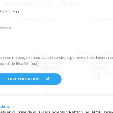
issez un message et nous vous répondrons par e-mail. Les heures nor
ndredi de 9h à 15h (est)
ENVOYER UN DEVIS
dent:
ets en alumine de 400 μl équivalents à Netzsch JA004738 Unique