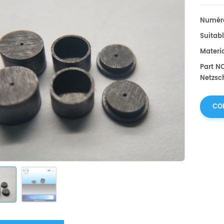
Numéro
Suitabl
Materia
Part N
Netzsc
CO