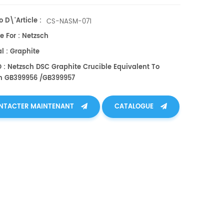
 D\'article :
CS-NASM-071
e For : Netzsch
l : Graphite
O : Netzsch DSC Graphite Crucible Equivalent To
h GB399956 /GB399957
NTACTER MAINTENANT
CATALOGUE