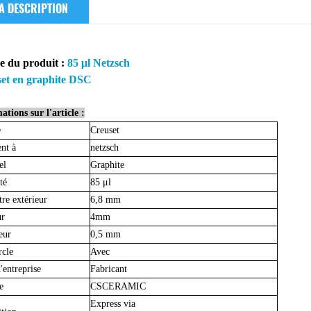
A DESCRIPTION
le du produit
:
85 μl
Netzsch
et en graphite DSC
ations sur l'article :
e
Creuset
nt à
netzsch
el
Graphite
té
85
μl
re extérieur
6,8 mm
ur
4mm
eur
0,5 mm
cle
Avec
'entreprise
Fabricant
e
CSCERAMIC
Express via