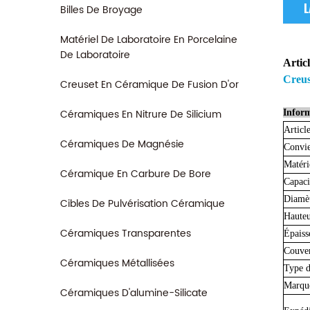
L
Billes De Broyage
Matériel De Laboratoire En Porcelaine
De Laboratoire
Artic
Creus
Creuset En Céramique De Fusion D'or
Céramiques En Nitrure De Silicium
Inform
Articl
Céramiques De Magnésie
Convie
Matéri
Céramique En Carbure De Bore
Capaci
Diamèt
Cibles De Pulvérisation Céramique
Haute
Céramiques Transparentes
Épaiss
Couver
Céramiques Métallisées
Type d
Marqu
Céramiques D'alumine-Silicate