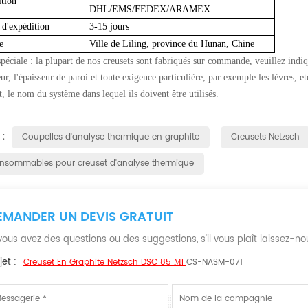
tion
DHL/EMS/FEDEX/ARAMEX
d'expédition
3-15 jours
e
Ville de Liling, province du Hunan, Chine
péciale : la plupart de nos creusets sont fabriqués sur commande, veuillez indiq
ur, l'épaisseur de paroi et toute exigence particulière, par exemple les lèvres, et
, le nom du système dans lequel ils doivent être utilisés.
 :
Coupelles d'analyse thermique en graphite
Creusets Netzsch
nsommables pour creuset d'analyse thermique
EMANDER UN DEVIS GRATUIT
 vous avez des questions ou des suggestions, s'il vous plaît laissez-
et :
Creuset En Graphite Netzsch DSC 85 Μl
CS-NASM-071