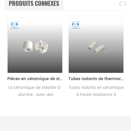
PRODUITS CONNEXES
ue Bague d'étanchéité en céramique
Pièces en céramique de stéatite d'alumine à haute résistance mécanique
Tubes isolants de thermocouple en céramique d'alumine
La céramique de stéatite d'
Tubes isolants en céramique
alumine , avec des
à haute résistance à
propriétés chimiques
l'abrasion et aux chocs,
stables, présente
excellente résistance à la
d'excellentes performances
corrosion. Fournisseur de
de résistance à haute
composants céramiques.
e
température, de bonnes