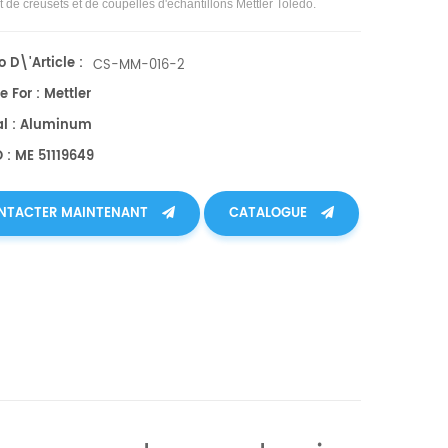
t de creusets et de coupelles d'échantillons Mettler Toledo.
 D\'article :
CS-MM-016-2
e For : Mettler
al : Aluminum
 : ME 51119649
NTACTER MAINTENANT
CATALOGUE