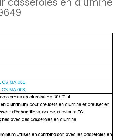
r casseroles en alumine
19649
¼L
CS-MA-001
;
L
CS-MA-003
;
casseroles en alumine de 30/70 µL.
 en aluminium pour creusets en alumine et creuset en
passeur d'échantillons lors de la mesure TG.
inés avec des casseroles en alumine
uminium utilisés en combinaison avec les casseroles en