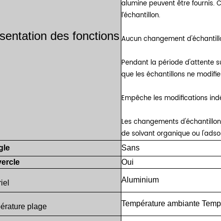
alumine peuvent être fournis.
l’échantillon.
sentation des fonctions
Aucun changement d'échantill
Pendant la période d'attente su
que les échantillons ne modifie
Empêche les modifications indé
Les changements d'échantillon 
de solvant organique ou l'adso
gle
Sans
ercle
Oui
Aluminium
iel
Température ambiante
Temp
érature
plage