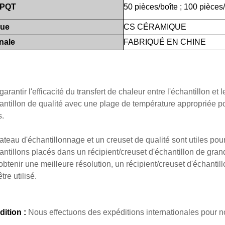
/PQT
50 pièces/boîte
;
100
pièces/
ue
CS
CÉRAMIQUE
nale
FABRIQUÉ
EN
CHINE
garantir l'efficacité du transfert de chaleur entre l'échantillon et
antillon de qualité avec une plage de température appropriée pour
s.
ateau d'échantillonnage et un creuset de qualité sont utiles po
antillons placés dans un récipient/creuset d'échantillon de grand
obtenir une meilleure résolution, un récipient/creuset d'échanti
tre utilisé.
ition :
Nous effectuons des expéditions internationales pour no