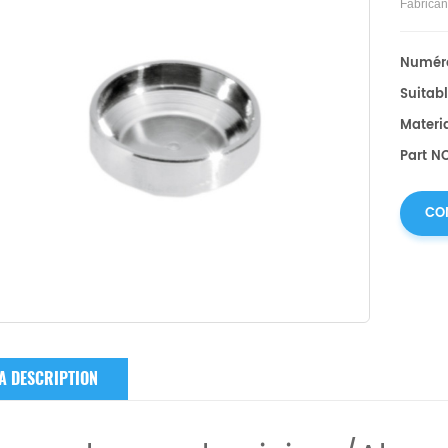
Fabrican
Numéro
Suitabl
Materi
Part NO
CO
A DESCRIPTION