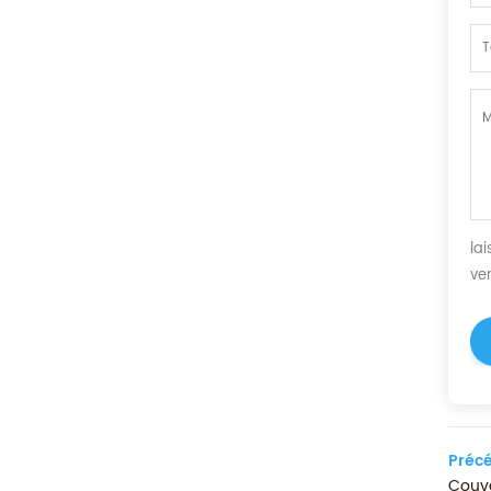
la
ve
Précé
Couve