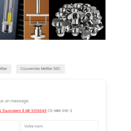
tler
Couvercles Mettler DSC
nous un message,
 Équivalent À ME 51119649
CS-MM-016-2