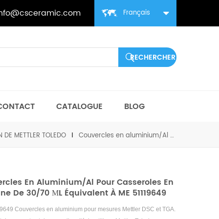
info@csceramic.com
Français
CONTACT
CATALOGUE
BLOG
N DE METTLER TOLEDO
Couvercles en aluminium/Al pour casseroles en alumine de 30/70 µL équivalent à ME 51119649
rcles En Aluminium/Al Pour Casseroles En
ne De 30/70 ΜL Équivalent À ME 51119649
649 Couvercles en aluminium pour mesures Mettler DSC et TGA.