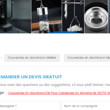
 :
Couvercles en aluminium Mettler
Couvercles en aluminium Met
EMANDER UN DEVIS GRATUIT
 vous avez des questions ou des suggestions, s'il vous plaît laissez-
et :
Couvercles En Aluminium/Al Pour Casseroles En Alumine De 30/70 ΜL