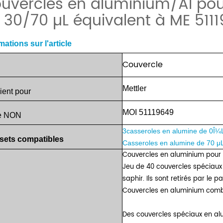
uvercles en aluminium/Al pou
 30/70 µL équivalent à ME 511
mations sur l'article
Couvercle
Mettler
ient
pour
MOI 51119649
e
NON
3
casseroles en alumine de 0Î
sets compatibles
Casseroles en alumine de 70 μ
Couvercles en aluminium pour 
Jeu de 40 couvercles spéciaux
saphir. Ils sont retirés par le 
Couvercles en aluminium comb
Des couvercles spéciaux en al