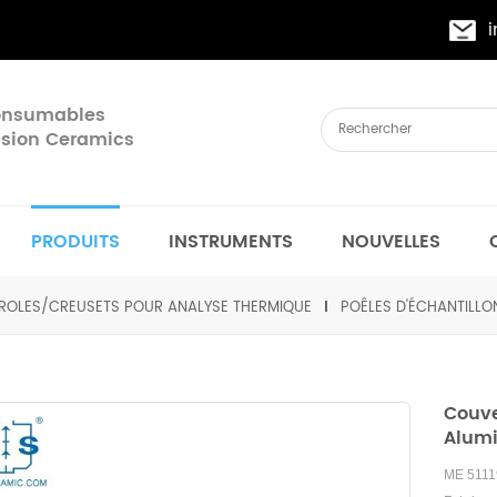
Consumables
cision Ceramics
PRODUITS
INSTRUMENTS
NOUVELLES
ROLES/CREUSETS POUR ANALYSE THERMIQUE
POÊLES D'ÉCHANTILLO
Couve
Alumi
ME 51119