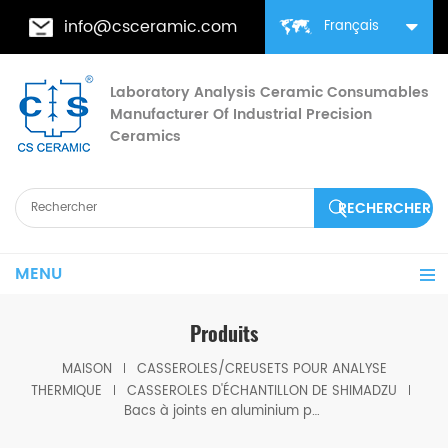
info@csceramic.com
Français
Laboratory Analysis Ceramic Consumables
Manufacturer Of Industrial Precision
Ceramics
MENU
Produits
MAISON
CASSEROLES/CREUSETS POUR ANALYSE
THERMIQUE
CASSEROLES D'ÉCHANTILLON DE SHIMADZU
Bacs à joints en aluminium pour instruments Shimadzu 201-53090-00 DSC-60, DSC-60 plus, TGA-50, TGA-51, DTG-60 et DTA-50.