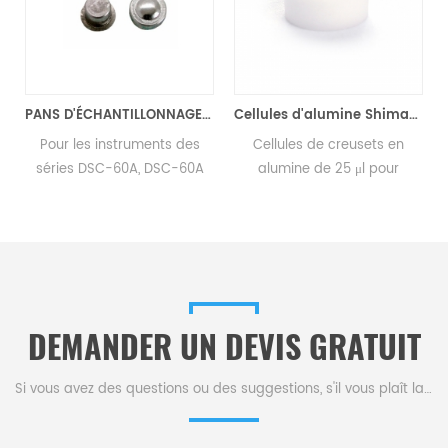
dzu (cellules DSC)
PANS D'ÉCHANTILLONNAGE AUTOMATIQUE EN ALUMINIUM DSC équivalents à Shimadzu 346-68518-91
Cellules d'alumine Shimadzu 25 μl D6 * 1,5 mm pour Shimadzu (casseroles d'échantillons DSC)
Pour les instruments des
Cellules de creusets en
séries DSC-60A, DSC-60A
alumine de 25 μl pour
s
plus et DTA-50. Fabricant de
Shimadzu. Fabricant de
consommables OEM
creusets et coupelles
SHIMADZU.
d'échantillons Shimadzu .
Shimadzu Instruments est
une bonne alternative pour
les casseroles d'échantillons
DEMANDER UN DEVIS GRATUIT
DSC. Consommables
Shimadzu complets liste.
Si vous avez des questions ou des suggestions, s'il vous plaît laissez-nous un message,