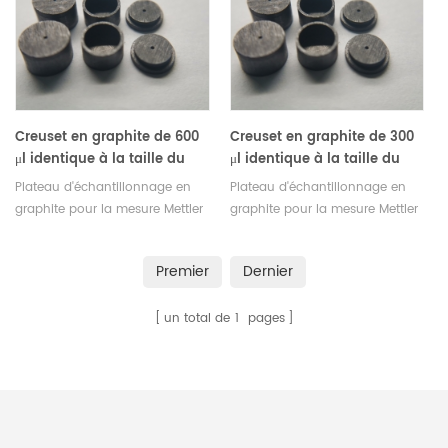
Creuset en graphite de 600
Creuset en graphite de 300
μl identique à la taille du
μl identique à la taille du
couvercle ME-30077260 pour
couvercle ME 30267108 pour
Plateau d'échantillonnage en
Plateau d'échantillonnage en
Mettler Toledo
Mettler Toledo
graphite pour la mesure Mettler
graphite pour la mesure Mettler
DSC. Fabricant de creusets et de
DSC. Fabricant de creusets et de
coupelles d'échantillons Mettler
coupelles d'échantillons Mettler
Premier
Dernier
Toledo.
Toledo.
un total de
1
pages