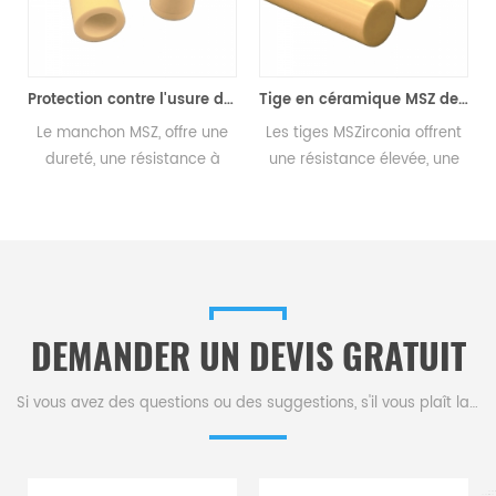
magnésie haute résistance
Protection contre l'usure de la douille en céramique MSZ de zircone stabilisée par magnésie
Tige en céramique MSZ de tige en céramique de zircone stabilisée par magnésie à haute résistance pour un usage industriel
Le manchon MSZ, offre une
Les tiges MSZirconia offrent
dureté, une résistance à
une résistance élevée, une
l'usure et une tolérance à la
ténacité, une résistance aux
chaleur élevées, ce qui le
chocs et à la corrosion ainsi
rend idéal pour le blindage
qu'une stabilité à haute
a
des équipements dans les
température, idéales pour
é
industries métallurgiques,
les pièces mécaniques dans
pharmaceutiques et
les industries d'usinage,
DEMANDER UN DEVIS GRATUIT
électriques.
chimiques et métallurgiques.
Si vous avez des questions ou des suggestions, s'il vous plaît laissez-nous un message,