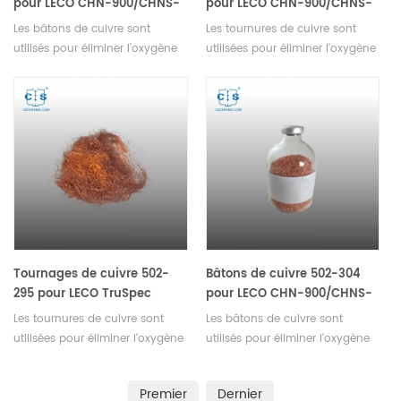
pour LECO CHN-900/CHNS-
pour LECO CHN-900/CHNS-
932 VTF-900 TruSpec
932 VTF-900
Les bâtons de cuivre sont
Les tournures de cuivre sont
ON/O/N/736-Series
utilisés pour éliminer l’oxygène
utilisées pour éliminer l’oxygène
(O) du gaz porteur inerte.
(O) du gaz porteur inerte.
Convient aux séries LECO CHN-
Convient pour LECO CHN-
900/CHNS-932, VTF-900,
900/CHNS-932, VTF-900.
TruSpec, ON/O/N/736.
Tournages de cuivre 502-
Bâtons de cuivre 502-304
295 pour LECO TruSpec
pour LECO CHN-900/CHNS-
932 VTF-900 TruSpec
Les tournures de cuivre sont
Les bâtons de cuivre sont
ON/O/N/736-Series
utilisées pour éliminer l'oxygène
utilisés pour éliminer l’oxygène
(O) du gaz porteur inerte.
(O) du gaz porteur inerte.
Convient pour LECO TruSpec.
Convient aux séries LECO CHN-
Premier
Dernier
900/CHNS-932, VTF-900,