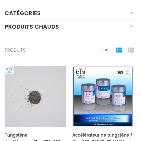
CATÉGORIES
PRODUITS CHAUDS
PRODUITS
vue :
vue de la 
vue
Tungstène
Accélérateur de tungstène /