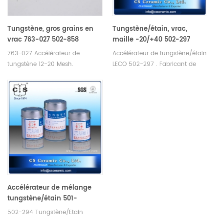
Tungstène, gros grains en
Tungstène/étain, vrac,
vrac 763-027 502-858
maille -20/+40 502-297
763-027 Accélérateur de
Accélérateur de tungstène/étain
tungstène 12-20 Mesh.
LECO 502-297 . Fabricant de
Fabricant de consommables
consommables LECO Eltra Alpha
LECO Eltra Alpha Tungsten .
. Alpha AR008 pour Analyseur
carbone/soufre analyse
carbone/soufre.
Accélérateur de mélange
tungstène/étain 501-
008/502-294 /20—40 Mesh
502-294 Tungstène/Etain