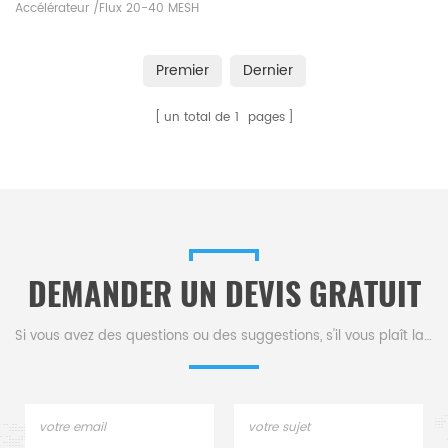
Accélérateur /Flux 20-40 MESH
Alpha AR008B . Fabricant de
consommables LECO Eltra Alpha
Premier
Dernier
pour l'analyse carbone/soufre
des analyseurs carbone/soufre
un total de
1
pages
industriels.
DEMANDER UN DEVIS GRATUIT
Si vous avez des questions ou des suggestions, s'il vous plaît laissez-nous un message,