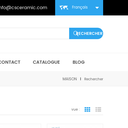
info@csceramic.com
Français
CONTACT
CATALOGUE
BLOG
MAISON
Rechercher
vue :
vue de la grille
vue de liste