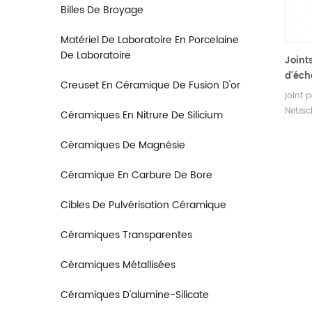
Billes De Broyage
Matériel De Laboratoire En Porcelaine
De Laboratoire
Joint
d'éch
Creuset En Céramique De Fusion D'or
100μl
joint 
Netzsc
Céramiques En Nitrure De Silicium
plaqué
92.3.0
Céramiques De Magnésie
sont i
Fabri
Céramique En Carbure De Bore
creuse
pour l
Cibles De Pulvérisation Céramique
DSC&T
Céramiques Transparentes
Céramiques Métallisées
Céramiques D'alumine-Silicate