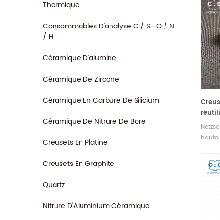
Thermique
Consommables D'analyse C / S- O / N
/ H
Céramique D'alumine
Céramique De Zircone
Céramique En Carbure De Silicium
Creus
réutil
Céramique De Nitrure De Bore
couve
Netzsc
Netzs
haute 
Creusets En Platine
6.239.
et les 
Creusets En Graphite
inoxyd
conso
Quartz
d'anal
équip
Nitrure D'Aluminium Céramique