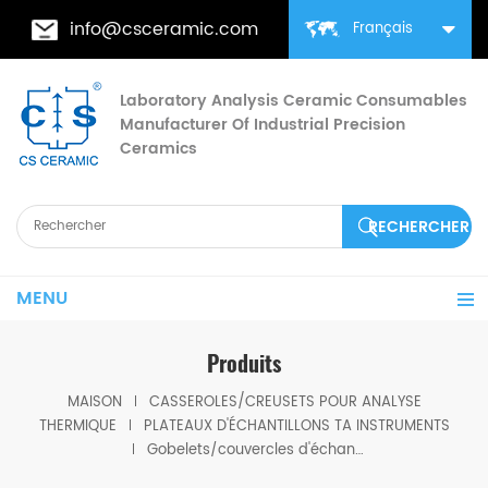
info@csceramic.com
Français
Laboratory Analysis Ceramic Consumables
Manufacturer Of Industrial Precision
Ceramics
MENU
Produits
MAISON
CASSEROLES/CREUSETS POUR ANALYSE
THERMIQUE
PLATEAUX D'ÉCHANTILLONS TA INSTRUMENTS
Gobelets/couvercles d'échantillon en aluminium OEM pour instruments TA, taille de: 6mm H:4mm