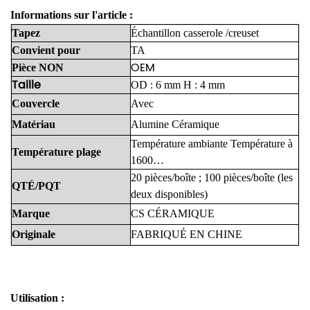
Informations sur l'article :
Tapez
Échantillon
casserole
/creuset
Convient
pour
TA
OEM
Pièce
NON
Taille
OD : 6 mm H : 4 mm
Couvercle
Avec
Matériau
Alumine
Céramique
Température ambiante
Température
à
Température
plage
1600…
20 pièces/boîte
;
100 pièces/boîte
(les
QTÉ/PQT
deux
disponibles)
Marque
CS
CÉRAMIQUE
Originale
FABRIQUÉ
EN
CHINE
Utilisation :