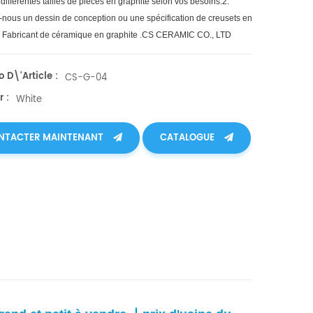
 différentes tailles de pièces en graphite selon vos besoins.2.
nous un dessin de conception ou une spécification de creusets en
. Fabricant de céramique en graphite .CS CERAMIC CO., LTD
 D\'article :
CS-G-04
 :
White
NTACTER MAINTENANT
CATALOGUE