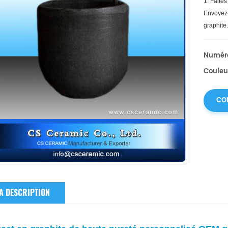
1. Faites
Envoyez-
graphite
Numéro
Couleur
CO
A DESCRIPTION