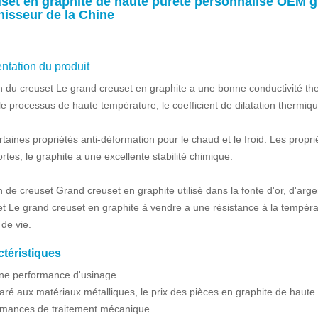
set en graphite de haute pureté personnalisé OEM g
nisseur de la Chine
ntation du produit
n du creuset Le grand creuset en graphite a une bonne conductivité th
e processus de haute température, le coefficient de dilatation thermique
ertaines propriétés anti-déformation pour le chaud et le froid. Les propr
ortes, le graphite a une excellente stabilité chimique.
 de creuset Grand creuset en graphite utilisé dans la fonte d'or, d'arge
t Le grand creuset en graphite à vendre a une résistance à la tempéra
de vie.
ctéristiques
ne performance d'usinage
é aux matériaux métalliques, le prix des pièces en graphite de haute p
rmances de traitement mécanique.