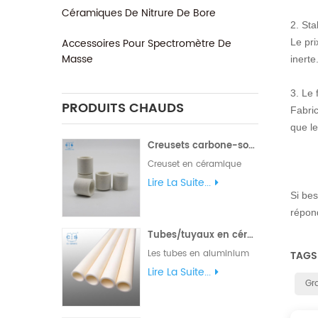
Céramiques De Nitrure De Bore
2. Sta
Accessoires Pour Spectromètre De
Le pri
Masse
inerte
3. Le 
PRODUITS CHAUDS
Fabric
que le
Creusets carbone-soufre 528-018 Eltra 90150 Horiba 905.200.380.001 Creuset céramique pour analyseur carbone/soufre
Creuset en céramique
Leco 528-018. Fabricant
Lire La Suite...
de creuset carbone-
Si bes
soufre & creuset cs pour
répon
LECO CS230. Eltra
Tubes/tuyaux en céramique d'alumine les deux tubes à alésage unique ouverts longueur 1mm-2500mm
90148/90149/90150/90152
Horiba 905.200.380.001
Les tubes en aluminium
TAGS
Bruker : JW-N009250423
ouverts des deux côtés
Lire La Suite...
Alpha AR3818 SerCon :
sont couramment utilisés
Gr
SC0893 LECO 5 28-
dans diverses
018/002-301/002-302
applications industrielles