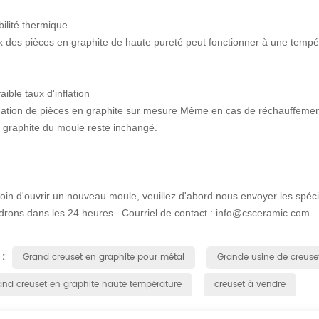
bilité thermique
x des pièces en graphite de haute pureté peut fonctionner à une tempé
.
faible taux d'inflation
ation de pièces en graphite sur mesure Même en cas de réchauffement r
 graphite du moule reste inchangé.
oin d'ouvrir un nouveau moule, veuillez d'abord nous envoyer les spécif
drons dans les 24 heures.
Courriel de contact : info@csceramic.com
 :
Grand creuset en graphite pour métal
Grande usine de creuse
and creuset en graphite haute température
creuset à vendre