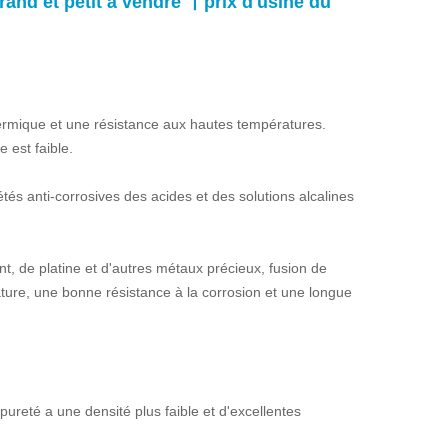
rand et petit à vendre 丨
prix d'usine du
ermique et une résistance aux hautes températures.
 est faible.
iétés anti-corrosives des acides et des solutions alcalines
nt, de platine et d'autres métaux précieux, fusion de
ture, une bonne résistance à la corrosion et une longue
ureté a une densité plus faible et d'excellentes