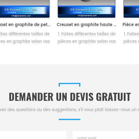
Creuset en graphite de petit four pour faire fondre l'or
Creuset en graphite haute densité et pureté de petite capacité Graphite métallique
aites différentes tailles de
1. Faites différentes tailles de
1. Faite
ces en graphite selon vos
pièces en graphite selon vos
pièces 
oins.2. Envoyez-nous un
besoins.2. Envoyez-nous un
besoin
sin de conception ou une
dessin de conception ou une
dessin 
cification de creusets en
spécification de creusets en
spécifi
graphite. Fabricant de
graphite. Fabricant de
grap
ramique en graphite .CS
céramique en graphite .CS
cérami
CERAMIC CO., LTD
CERAMIC CO., LTD
C
DEMANDER UN DEVIS GRATUIT
vez des questions ou des suggestions, s'il vous plaît laissez-nous u