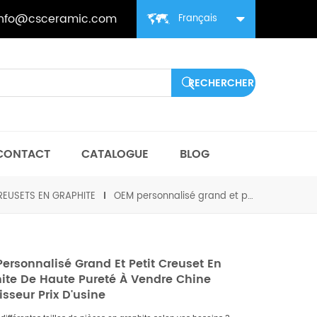
info@csceramic.com
Français
CONTACT
CATALOGUE
BLOG
REUSETS EN GRAPHITE
OEM personnalisé grand et petit creuset en graphite de haute pureté à vendre Chine fournisseur prix d'usine
ersonnalisé Grand Et Petit Creuset En
ite De Haute Pureté À Vendre Chine
isseur Prix D'usine