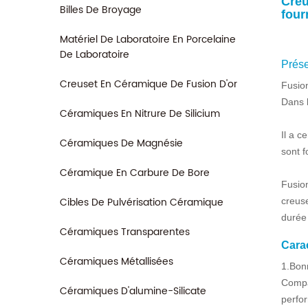
Creu
Billes De Broyage
four
Matériel De Laboratoire En Porcelaine
De Laboratoire
Prése
Creuset En Céramique De Fusion D'or
Fusio
Dans l
Céramiques En Nitrure De Silicium
Il a c
Céramiques De Magnésie
sont f
Céramique En Carbure De Bore
Fusion
Cibles De Pulvérisation Céramique
creuse
durée 
Céramiques Transparentes
Cara
Céramiques Métallisées
1.Bon
Compar
Céramiques D'alumine-Silicate
perfo