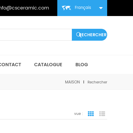
info@csceramic.com
Français
CONTACT
CATALOGUE
BLOG
MAISON
Rechercher
vue :
vue de la grille
vue de liste