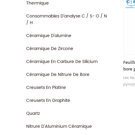
Thermique
Consommables D'analyse C / S- O / N
/ H
Céramique D'alumine
Céramique De Zircone
Céramique En Carbure De Silicium
Feuill
bore 
Céramique De Nitrure De Bore
haute
Les fe
condu
pyroly
Creusets En Platine
compac
corros
Creusets En Graphite
dans l
équip
Quartz
tempér
conduc
Nitrure D'Aluminium Céramique