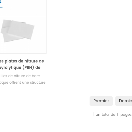
es plates de nitrure de
pyrolytique (PBN) de
 pureté pour semi-
uilles de nitrure de bore
cteurs
tique offrent une structure
te et une résistance à la
ion, largement utilisées
Premier
Dernie
es industries des
ements à haute
un total de
1
pages
ature et des semi-
teurs.