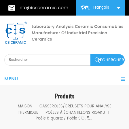
info@csceramic.com
Français
Laboratory Analysis Ceramic Consumables
Manufacturer Of Industrial Precision
Ceramics
MENU
Produits
MAISON
CASSEROLES/CREUSETS POUR ANALYSE
THERMIQUE
POÊLES À ÉCHANTILLONS RIGAKU
Poêle à quartz / Poêle SiO₂ 5,0 mm Équivalent au Rigaku 8582