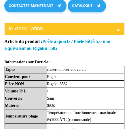
CONTACTER MAINTENANT
CATALOGUE
la description
Article du produit :
Poêle à quartz / Poêle SiOâ 5,0 mm
Équivalent au Rigaku 8582
Informations sur l'article :
Tapez
casserole avec couvercle
Convient
pour
Rigaku
Pièce
NON
Rigaku 8582
Volume
Î¼L
/
Couvercle
Sans
SiOâ
Matériel
Température de fonctionnement maximale
Température
plage
ï¼1000Â°C (recommandé)