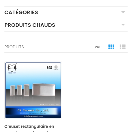
CATÉGORIES
PRODUITS CHAUDS
PRODUITS
vue :
vue de la 
vue
Creuset rectangulaire en