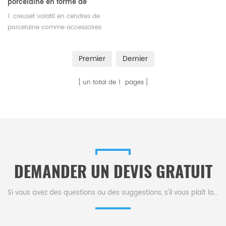
porcelaine en forme de
bateau pour laboratoire
1. creuset volatil en cendres de
90*60*18mm
porcelaine comme accessoires
d'instruments thermiques 2.
Consommables de laboratoire,
Premier
Dernier
la longueur est de 75 mm à 120
mm 3. Haute densité de coulée
un total de
1
pages
de glissement
DEMANDER UN DEVIS GRATUIT
Si vous avez des questions ou des suggestions, s'il vous plaît laissez-nous un message,