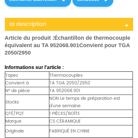
la description
Article du produit :
Échantillon de thermocouple
équivalent au TA 952068.901Convient pour TGA
2050/2950
Informations sur l'article :
Tapez
Thermocouples
Convient à
TA TGA 2050/2950
N° de pièce
TA 952068.901
NON Le temps de préparation est
Stocks
d'une semaine
QTÉ/PQT
1 PIÈCES/BOÎTE
Marque
CS CÉRAMIQUE
Originale
FABRIQUÉ EN CHINE