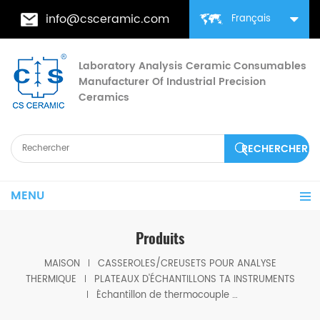
info@csceramic.com
Français
Laboratory Analysis Ceramic Consumables
Manufacturer Of Industrial Precision
Ceramics
MENU
Produits
MAISON
CASSEROLES/CREUSETS POUR ANALYSE
THERMIQUE
PLATEAUX D'ÉCHANTILLONS TA INSTRUMENTS
Échantillon de thermocouple équivalent à TA 952068.901, combinaison pour TGA 2050/2950