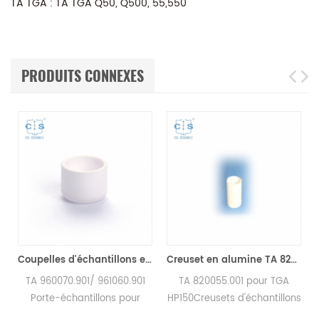
TA TGA : TA TGA Q50, Q500, 55,550
PRODUITS CONNEXES
et en alumine)
Coupelles d'échantillons en alumine Premium 90 μl 960070.901/ 961060.901 pour TA Instruments SDT Q600/SDT 2960 (coupelles d'échantillons)
Creuset en alumine TA 820055.001 pour ​TGA HP150
7
TA 960070.901/ 961060.901
TA 820055.001 pour TGA
Porte-échantillons pour
HP150Creusets d'échantillons
creusets en alumine pour TA
en aluminium pour TA