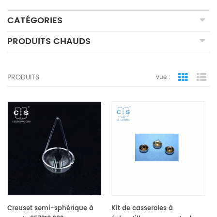
CATÉGORIES
PRODUITS CHAUDS
PRODUITS
vue :
vue de la 
vue
Creuset semi-sphérique à
Kit de casseroles à