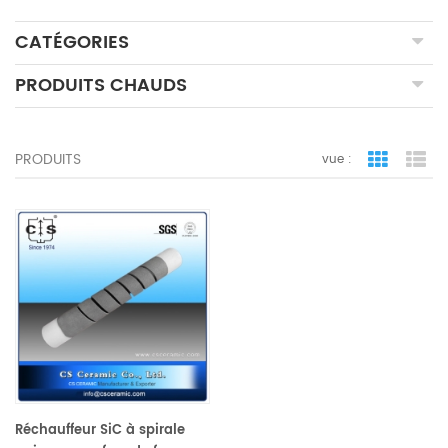
CATÉGORIES
PRODUITS CHAUDS
PRODUITS
vue :
vue de la 
vue
Réchauffeur SiC à spirale