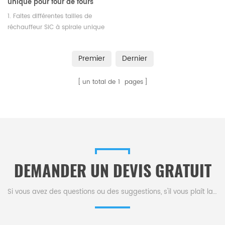
unique pour four de fours
1. Faites différentes tailles de
réchauffeur SiC à spirale unique
pour four à four selon vos
besoins.2. Envoyez-nous le
Premier
Dernier
dessin de conception ou les
spécifications des creusets en
un total de
1
pages
alumine.Fabricant de
céramique en alumine, creusets
en alumine.CS CERAMIC CO.,LTD
DEMANDER UN DEVIS GRATUIT
Si vous avez des questions ou des suggestions, s'il vous plaît laissez-nous un message,