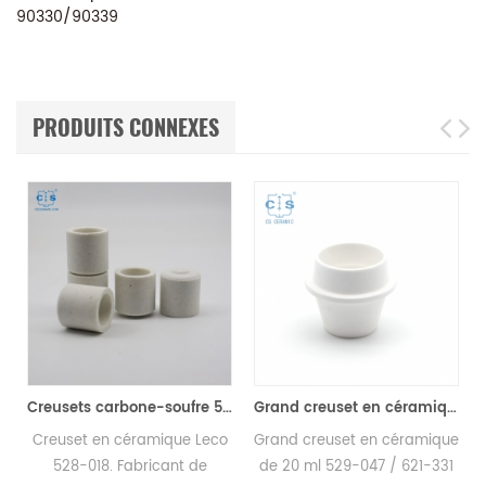
90330/90339
PRODUITS CONNEXES
Creusets carbone-soufre 528-018 Eltra 90150 Horiba 905.200.380.001 Creuset céramique pour analyseur carbone/soufre
Grand creuset en céramique TGA 529-047 621-331 20CC ALPHA AR9047 pour LECO 701
t
Creuset en céramique Leco
Grand creuset en céramique
528-018. Fabricant de
de 20 ml 529-047 / 621-331