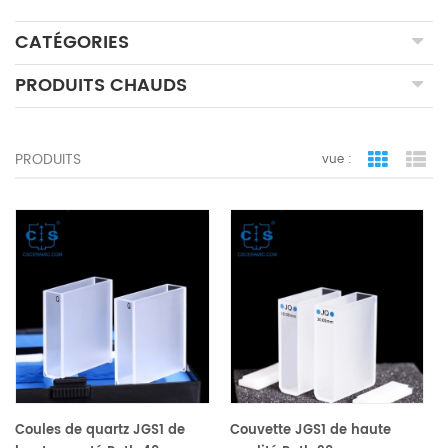
CATÉGORIES
PRODUITS CHAUDS
PRODUITS
vue :
vue de la 
vue
Coules de quartz JGS1 de
Couvette JGS1 de haute