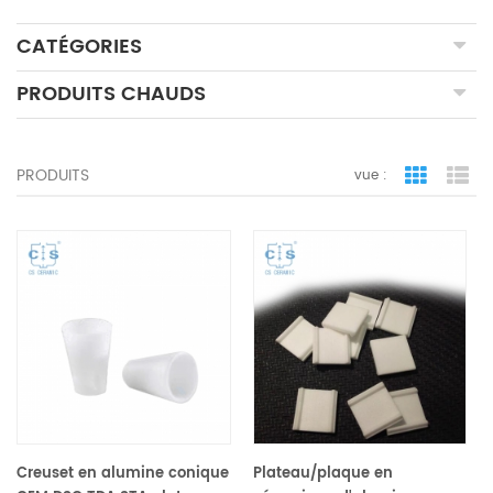
CATÉGORIES
PRODUITS CHAUDS
PRODUITS
vue :
vue de la 
vue
Creuset en alumine conique
Plateau/plaque en