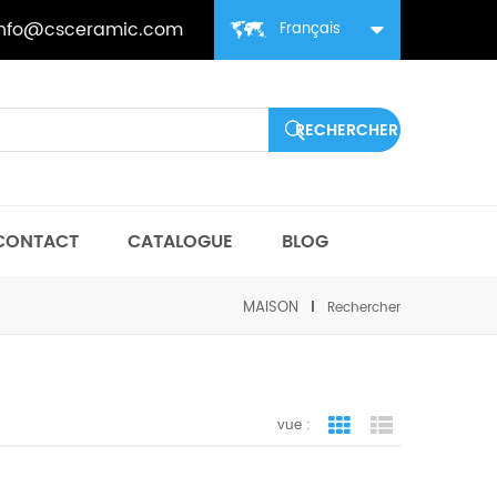
info@csceramic.com
Français
CONTACT
CATALOGUE
BLOG
MAISON
Rechercher
vue :
vue de la grille
vue de liste