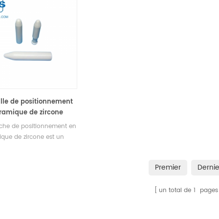
lle de positionnement
ramique de zircone
 résistance pour une
che de positionnement en
tance à l'usure et aux
que de zircone est un
ratures élevées
sant haute performance
 pour répondre aux
Premier
Dernie
ces exigeantes des
ations industrielles. Sa
un total de
1
pages
résistance, sa résistance à
e, sa résistance aux hautes
atures et à la corrosion,