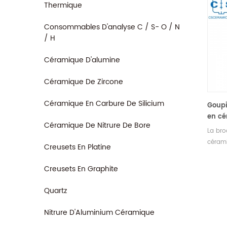
Thermique
Consommables D'analyse C / S- O / N
/ H
Céramique D'alumine
Céramique De Zircone
Céramique En Carbure De Silicium
Goupi
en cé
Céramique De Nitrure De Bore
haute
La bro
résis
cérami
Creusets En Platine
tempé
compo
conçu
Creusets En Graphite
exigen
applic
Quartz
haute 
l'usur
Nitrure D'Aluminium Céramique
tempér