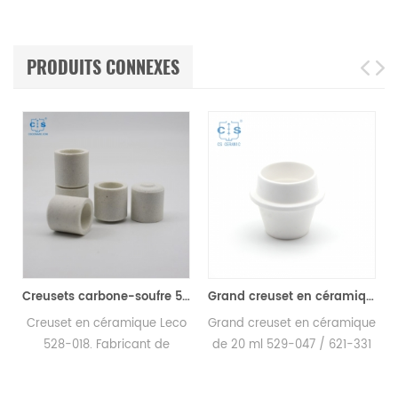
PRODUITS CONNEXES
Creusets carbone-soufre 528-018 Eltra 90150 Horiba 905.200.380.001 Creuset céramique pour analyseur carbone/soufre
Grand creuset en céramique TGA 529-047 621-331 20CC ALPHA AR9047 pour LECO 701
t
Creuset en céramique Leco
Grand creuset en céramique
528-018. Fabricant de
de 20 ml 529-047 / 621-331
creuset carbone-soufre &
pour LECO, Alpha AR9047.
creuset cs pour LECO CS230.
Fabricant de creuset