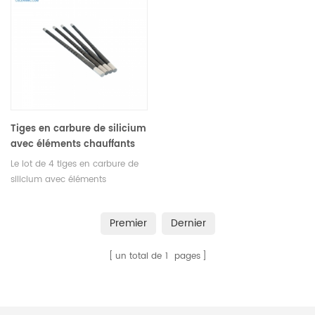
consommables OEM ELTRA.
Elementrac CSd. Fabricant de
consommables OEM ELTRA.
Tiges en carbure de silicium
avec éléments chauffants
Lot de 4 LECO 606-601 pour
Le lot de 4 tiges en carbure de
LECO® CNS2000 LECO®
silicium avec éléments
CR412 LECO® FP2000 LECO®
chauffants LECO 606-601 est
SC144 LECO® SC432 LECO®
compatible avec LECO®
SC444
Premier
Dernier
CNS2000 LECO® CR412 LECO®
FP2000 LECO® SC144 LECO®
un total de
1
pages
SC432 LECO® SC444. Fabricant
de consommables OEM LECO.