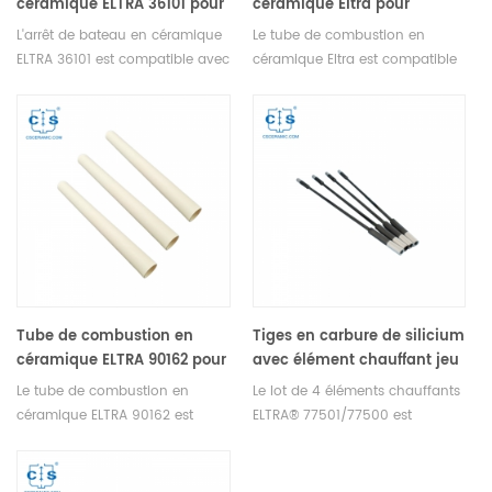
céramique ELTRA 36101 pour
céramique Eltra pour
ELTRA® CHS-580A/HELIOS
ELTRA® CHS-580A/HELIOS
L'arrêt de bateau en céramique
Le tube de combustion en
ELTRA® CS-2000
ELTRA 36101 est compatible avec
céramique Eltra est compatible
ELTRA® CHS-580A/HELIOS,
avec ELTRA® CHS-580A/HELIOS.
ELTRA® CS-2000. Fabricant de
Fabricant de consommables
consommables OEM ELTRA.
OEM ELTRA.
Tube de combustion en
Tiges en carbure de silicium
céramique ELTRA 90162 pour
avec élément chauffant jeu
ELTRA® CHS-580 ELTRA® CS-
de 4 ELTRA® 77501/77500
Le tube de combustion en
Le lot de 4 éléments chauffants
2000 ELTRA® Elementrac
pour ELTRA® CHS-580
céramique ELTRA 90162 est
ELTRA® 77501/77500 est
CSd
ELTRA® CS-2000 ELTRA®
compatible avec ELTRA® CHS-
compatible avec ELTRA® CHS-
Elementrac CS-r/CHS-r
580 ELTRA® CS-2000 ELTRA®
580 ELTRA® CS-2000 ELTRA®
ELTRA® Elementrac CSd
Elementrac CSd. Fabricant de
Elementrac CS-r/CHS-r ELTRA®