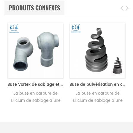
PRODUITS CONNEXES
Buse Vortex de sablage et de refroidissement par désulfuration au carbure de silicium Sic
Buse de pulvérisation en carbure de silicium pour la désulfuration, buse de pulvérisation à cône plein Sic
ure de
La buse en carbure de
Capsules haute press
ge a une
silicium de sablage a une
réutilisables Creuset h
t une
dureté élevée et une
pression en acier inoxy
e sévère
résistance à l'usure sévère
plaqué or avec
istiques.
et d'autres caractéristiques.
couvercle/joint pour T