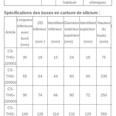
habituel
chimiques
Spécifications des buses en carbure de silicium :
Longueur
OD
Identifiant
Diamètre
Identifiant
Hauteur
inférieure
Ha
inférieur
inférieur
extérieur
supérieur
du
Article
avec
t
supérieur
tuyau
bord
(
(mm
)
(mm)
(mm)
(mm)
(mm)
(mm)
CS-
THG-
30
18
12
24
18
75
J20001
CS-
THG-
65
54
44
60
50
230
J20002
CS-
THG-
90
74
66
80
72
250
J20003
CS-
THG-
140
126
114
132
120
360