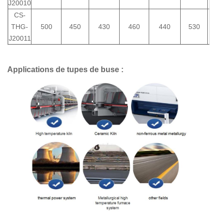
J20010
CS-
THG-
500
450
430
460
440
530
J20011
Applications de tupes de buse :