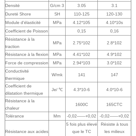
Densité
G/cm
3
3.05
3.1
Dureté Shore
SH
110-125
120-130
Module d'élasticité
MPa
4.12*105
4.10*10s
Coefficient de Poisson
0,15
0,16
Résistance à la
MPa
2.75*102
2.8*102
traction
Résistance à la flexion
MPa
4.41*102
4.9*102
Force de compression
MPa
2.94*103
3.0*102
Conductivité
W/mk
141
147
thermique
Coefficient de
Je/
℃
4.3*10-6
4.0*10-6
dilatation thermique
Résistance à la
1600C
165CTC
chaleur
Tolérance
Mm
-0,02——+0,02
-0,02——+0,02
5 fois plus élevé
Résiste à tous
Résistance aux acides
que le TC
les milieux