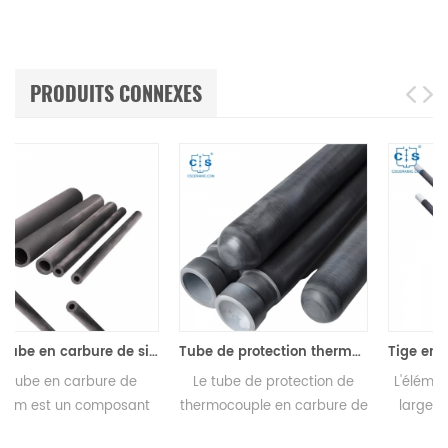
PRODUITS CONNEXES
ure de silicium
Tube de protection thermocouple en carbure de silicium (RSiC) pour haute température
Tige en carbure de silicium d'élément chauffant de Sic de tige en spirale de Type U pour le chauffage électrique de Sic de four
Le tube de protection de
L'élément chauffant SiC est
thermocouple en carbure de
largement utilisé dans les
silicium (RSiC) est un
fours à haute température. Il