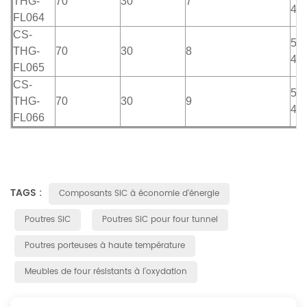
THG-
70
30
7
45
FL064
CS-
50-
THG-
70
30
8
45
FL065
CS-
50-
THG-
70
30
9
45
FL066
TAGS :
Composants SiC à économie d'énergie
Poutres SiC
Poutres SiC pour four tunnel
Poutres porteuses à haute température
Meubles de four résistants à l'oxydation